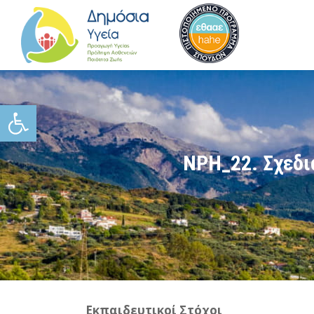
Ανοίξτε τη γραμμή εργαλείω
ΝΡΗ_22. Σχεδι
Εκπαιδευτικοί Στόχοι