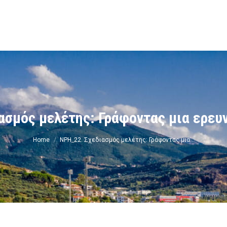
ν
ασμός μελέτης: Γράφοντας μια ερευ
You are here:
Home
ΝΡΗ_22. Σχεδιασμός μελέτης: Γράφοντας μια…