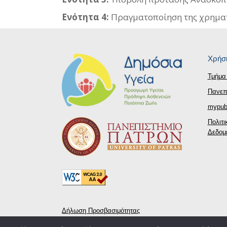
Ενότητα 4:
Πραγματοποίηση της χρηματ
Χρήσι
Τμήμα 
Πανεπ
mypubl
Πολιτ
Δεδομ
Δήλωση Προσβασιμότητας