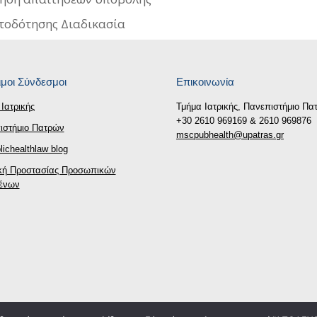
οδότησης Διαδικασία
μοι Σύνδεσμοι
Επικοινωνία
Ιατρικής
Τμήμα Ιατρικής, Πανεπιστήμιο Πα
+30 2610 969169 & 2610 969876
ιστήμιο Πατρών
mscpubhealth@upatras.gr
ichealthlaw blog
ική Προστασίας Προσωπικών
ένων