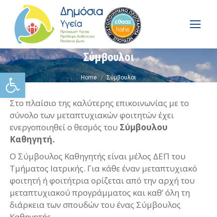
Σύμβουλοι
You are here:
Ανοίξτε τη γραμμή εργαλείω
Home
Σύμβουλοι
Στο πλαίσιο της καλύτερης επικοινωνίας με το
σύνολο των μεταπτυχιακών φοιτητών έχει
ενεργοποιηθεί ο θεσμός του
Σύμβουλου
Καθηγητή
.
Ο Σύμβουλος Καθηγητής είναι μέλος ΔΕΠ του
Τμήματος Ιατρικής. Για κάθε έναν μεταπτυχιακό
φοιτητή ή φοιτήτρια ορίζεται από την αρχή του
μεταπτυχιακού προγράμματος και καθ’ όλη τη
διάρκεια των σπουδών του ένας Σύμβουλος
Καθηγητής.