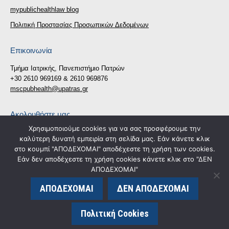
mypublichealthlaw blog
Πολιτική Προστασίας Προσωπικών Δεδομένων
Επικοινωνία
Τμήμα Ιατρικής, Πανεπιστήμιο Πατρών
+30 2610 969169 & 2610 969876
mscpubhealth@upatras.gr
Ακολουθήστε μας
Χρησιμοποιούμε cookies για να σας προσφέρουμε την
Find us on:
καλύτερη δυνατή εμπειρία στη σελίδα μας. Εάν κάνετε κλικ
Facebook
X
στο κουμπί "ΑΠΟΔΕΧΟΜΑΙ" αποδέχεστε τη χρήση των cookies.
page
page
Εάν δεν αποδέχεστε τη χρήση cookies κάνετε κλικ στο "ΔΕΝ
Δήλωση Προσβασιμότητας
opens
opens
ΑΠΟΔΕΧΟΜΑΙ"
in
in
ΑΠΟΔΕΧΟΜΑΙ
ΔΕΝ ΑΠΟΔΕΧΟΜΑΙ
new
new
© publichealth.med.upatras.gr - 2020. All rights reserved. |
window
window
κατασκευή ιστοσελίδας eLogic.gr
Πολιτική Cookies
Go