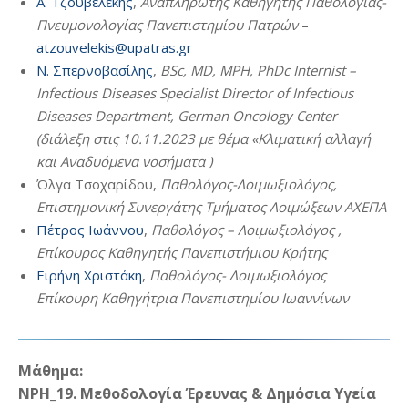
Α. Τζουβελέκης
,
Αναπληρωτής Καθηγητής Παθολογίας-
Πνευμονολογίας Πανεπιστημίου Πατρών
–
atzouvelekis@upatras.gr
Ν. Σπερνοβασίλης
,
BSc, MD, MPH, PhDc Internist –
Infectious Diseases Specialist Director of Infectious
Diseases Department, German Oncology Center
(διάλεξη στις 10.11.2023 με θέμα «Κλιματική αλλαγή
και Αναδυόμενα νοσήματα )
Όλγα Τσοχαρίδου,
Παθολόγος-Λοιμωξιολόγος,
Επιστημονική Συνεργάτης Τμήματος Λοιμώξεων ΑΧΕΠΑ
Πέτρος Ιωάννου
,
Παθολόγος – Λοιμωξιολόγος ,
Επίκουρος Καθηγητής Πανεπιστήμιου Κρήτης
Ειρήνη Χριστάκη
,
Παθολόγος- Λοιμωξιολόγος
Επίκουρη Καθηγήτρια Πανεπιστημίου Ιωαννίνων
Μάθημα:
ΝΡΗ_19. Μεθοδολογία Έρευνας & Δημόσια Υγεία