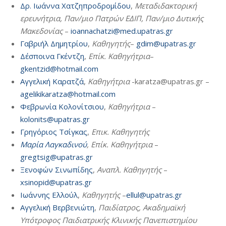
Δρ. Ιωάννα Χατζηπροδρομίδου
,
Μεταδιδακτορική
ερευνήτρια, Παν/μιο Πατρών ΕΔΙΠ, Παν/μιο Δυτικής
Μακεδονίας
–
ioannachatzi@med.upatras.gr
Γαβριήλ Δημητρίου
,
Καθηγητής
–
gdim@upatras.gr
Δέσποινα Γκέντζη
,
Eπίκ. Καθηγήτρια
–
gkentzid@hotmail.com
Αγγελική Καρατζά
,
Καθηγήτρια
-karatza@upatras.gr –
agelikikaratza@hotmail.com
Φεβρωνία Κολονίτσιου
,
Καθηγήτρια
–
kolonits@upatras.gr
Γρηγόριος Τσίγκας
,
Επικ. Καθηγητής
Μαρία Λαγκαδινού
, Επίκ. Καθηγήτρια
–
gregtsig@upatras.gr
Ξενοφών Σινωπίδης
,
Αναπλ. Καθηγητής
–
xsinopid@upatras.gr
Ιωάννης Ελλούλ
,
Καθηγητής
–
ellul@upatras.gr
Αγγελική Βερβενιώτη
,
Παιδίατρος, Ακαδημαϊκή
Υπότροφος Παιδιατρικής Κλινικής Πανεπιστημίου