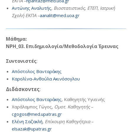
ΕΚΠΑ
–
npantaz@med.uoa.gr
Αντώνης Αναλυτής
,
Βιοστατιστικός, ΕΤΕΠ, Ιατρική
Σχολή ΕΚΠΑ
–
aanalit@med.uoa.gr
Μάθημα:
NPH_03. Επιδημιολογία/Μεθοδολογία Έρευνας
Συντονιστές
:
Απόστολος Βανταράκης
Καρολίνα-Ανθούλα Ακινόσογλου
Διδάσκοντες
:
Απόστολος Βανταράκης
, Καθηγητής Υγιεινής
Χαράλαμπος Γώγος,
Ομοτ. Καθηγητής
–
cgogos@med.upatras.gr
Ελένη Σαζακλή
,
Επίκουρη Καθηγήτρια
–
elsazak@upatras.gr