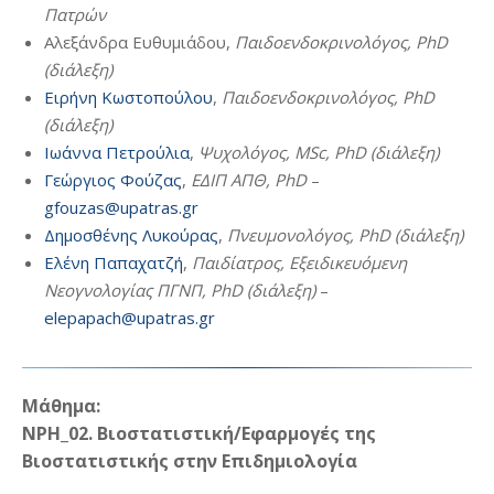
Πατρών
Αλεξάνδρα Eυθυμιάδου,
Παιδοενδοκρινολόγος, PhD
(διάλεξη)
Ειρήνη Kωστοπούλου
,
Παιδοενδοκρινολόγος, PhD
(διάλεξη)
Ιωάννα Πετρούλια
,
Ψυχολόγος, ΜSc, PhD (διάλεξη)
Γεώργιος Φούζας
,
ΕΔΙΠ ΑΠΘ, PhD
–
gfouzas@upatras.gr
Δημοσθένης Λυκούρας
,
Πνευμονολόγος, PhD (διάλεξη)
Ελένη Παπαχατζή
,
Παιδίατρος, Εξειδικευόμενη
Νεογνολογίας ΠΓΝΠ, PhD (διάλεξη)
–
elepapach@upatras.gr
Μάθημα:
NPH_02. Βιοστατιστική/Εφαρμογές της
Βιοστατιστικής στην Επιδημιολογία