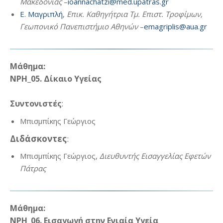
Μακεδονίας
–
ioannachatzi@med.upatras.gr
Ε. Μαγριπλή
,
Επικ. Καθηγήτρια Τμ. Επιστ. Τροφίμων,
Γεωπονικό Πανεπιστήμιο Αθηνών
–
emagriplis@aua.gr
Μάθημα:
NPH_05. Δίκαιο Υγείας
Συντονιστές
:
Μπισμπίκης Γεώργιος
Διδάσκοντες
:
Μπισμπίκης Γεώργιος,
Διευθυντής Εισαγγελίας Εφετών
Πάτρας
Μάθημα:
NPH_06. Εισαγωγή στην Ενιαία Υγεία