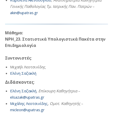
Kαρολίνα Ακινόσογλου
,
Αναπληρώτρια Καθηγήτρια
Γενικής Παθολογίας Τμ. Ιατρικής Παν. Πατρών
–
akin@upatras.gr
Μάθημα:
ΝΡΗ_23. Στατιστικά Υπολογιστικά Πακέτα στην
Επιδημιολογία
Συντονιστές
:
Μιχαήλ Λεοτσινίδης
Ελένη Σαζακλή
Διδάσκοντες
:
Ελένη Σαζακλή
,
Επίκουρη Καθηγήτρια
–
elsazak@upatras.gr
Μιχάλης Λεοτσινίδης
,
Ομοτ. Καθηγητής
–
micleon@upatras.gr