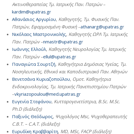
Ακτινοθεραπείας Τμ. Ιατρικής Παν. Πατρών
–
kardim@upatras.gr
Αθανάσιος Αργυρίου
,
Καθηγητής, Τμ. Φυσικής Παν.
Πατρών, Εφαρμοσμένη Φυσική
–
athanarg@upatras.gr
Νικόλαος Μαστρονικολής
,
Καθηγητής ΩΡΛ Τμ. Ιατρικής
Παν. Πατρών
–
nmastr@upatras.gr
Ιωάννης Ελλούλ
,
Καθηγητής Νευρολογίας Τμ. Ιατρικής
Παν. Πατρών
–
ellul@upatras.gr
Παναγιώτα Σουρτζή
,
Καθηγήτρια Δημόσιας Υγείας, Τμ.
Νοσηλευτικής, Εθνικό και Καποδιστριακό Παν. Αθηνών
Βενετσάνα Κυριαζοπούλου
,
Ομοτ. Καθηγήτρια
Ενδοκρινολογίας, Τμ. Ιατρικής Πανεπιστημίου Πατρών
–
vkyriazopoulou@med.upatras.gr
Ευγενία Στεφάνου
,
Κυτταρογενετίστρια, B.Sc. M.Sc.
Ph.D (διάλεξη)
Παξινός Θεόδωρος
,
Ψυχολόγος Msc, Ψυχοθεραπευτής
C.B.T. – C.A.T. (διάλεξη)
Ευρυδίκη Κραββαρίτη
,
MD, MSc, FACP (διάλεξη)