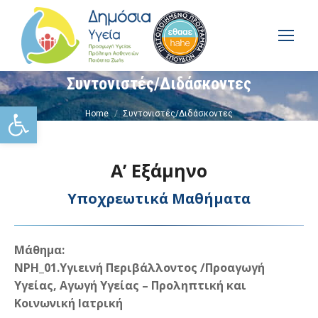
Συντονιστές/Διδάσκοντες
You are here:
Ανοίξτε τη γραμμή εργαλείω
Home
Συντονιστές/Διδάσκοντες
Α’ Εξάμηνο
Υποχρεωτικά Μαθήματα
Μάθημα:
NPH_01.Υγιεινή Περιβάλλοντος /Προαγωγή
Υγείας, Αγωγή Υγείας – Προληπτική και
Κοινωνική Ιατρική