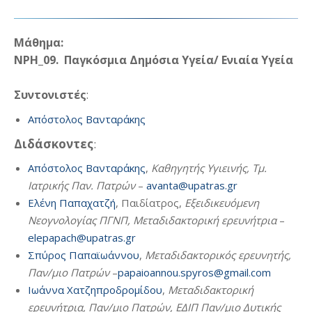
Μάθημα:
NPH_09. Παγκόσμια Δημόσια Υγεία/ Ενιαία Υγεία
Συντονιστές
:
Απόστολος Βανταράκης
Διδάσκοντες
:
Απόστολος Βανταράκης
,
Καθηγητής Υγιεινής, Τμ.
Ιατρικής Παν. Πατρών
–
avanta@upatras.gr
Ελένη Παπαχατζή
, Παιδίατρος,
Εξειδικευόμενη
Νεογνολογίας ΠΓΝΠ, Μεταδιδακτορική ερευνήτρια
–
elepapach@upatras.gr
Σπύρος Παπαϊωάννου
,
Μεταδιδακτορικός ερευνητής,
Παν/μιο Πατρών
–
papaioannou.spyros@gmail.com
Ιωάννα Χατζηπροδρομίδου
,
Μεταδιδακτορική
ερευνήτρια, Παν/μιο Πατρών, ΕΔΙΠ Παν/μιο Δυτικής