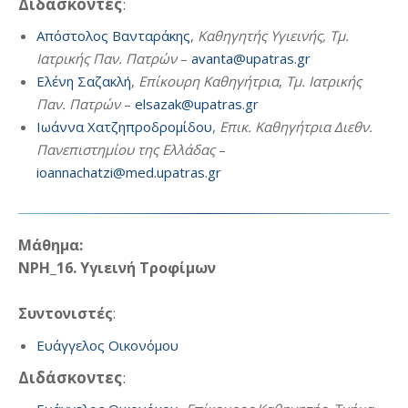
Διδάσκοντες
:
Απόστολος Βανταράκης
,
Καθηγητής Υγιεινής, Τμ.
Ιατρικής Παν. Πατρών
–
avanta@upatras.gr
Ελένη Σαζακλή
,
Επίκουρη Καθηγήτρια
,
Τμ. Ιατρικής
Παν. Πατρών
–
elsazak@upatras.gr
Ιωάννα Χατζηπροδρομίδου
,
Επικ. Καθηγήτρια Διεθν.
Πανεπιστημίου της Ελλάδας
–
ioannachatzi@med.upatras.gr
Μάθημα:
ΝΡΗ_16. Υγιεινή Τροφίμων
Συντονιστές
:
Ευάγγελος Οικονόμου
Διδάσκοντες
: