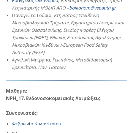
Ευάγγελος Οικονόμου
,
Επίκουρος Καθηγητής, Τμήμα
Κτηνιατρικής ΜΟΔΙΠ ΑΠΘ –
boikonom@vet.auth.gr
Παναγιώτα Γούσια,
Κτηνίατρος Υπεύθυνη
Μικροβιολογικού Τμήματος Εργαστηρίου Δοκιμών και
Ερευνών Θεσσαλονίκης, Ενιαίος Φορέας Ελέγχου
Τροφίμων (ΕΦΕΤ), Εθνικός Εκπρόσωπος Αξιολόγησης
Μικροβιακών Κινδύνων-European Food Safety
Authority (EFSA)
Αγγελική Μπίρμπα,
Γεωπόνος, Μεταδιδακτορική
Ερευνήτρια, Παν. Πατρών
Μάθημα:
ΝΡΗ_17. Ενδονοσοκομειακές Λοιμώξεις
Συντονιστές
:
Φεβρωνία Κολονίτσιου