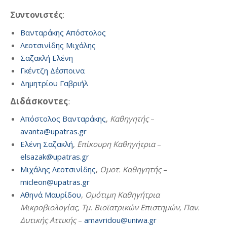
Συντονιστές
:
Βανταράκης Απόστολος
Λεοτσινίδης Μιχάλης
Σαζακλή Ελένη
Γκέντζη Δέσποινα
Δημητρίου Γαβριήλ
Διδάσκοντες
:
Απόστολος Βανταράκης
,
Καθηγητής
–
avanta@upatras.gr
Ελένη Σαζακλή
,
Επίκουρη Καθηγήτρια
–
elsazak@upatras.gr
Μιχάλης Λεοτσινίδης
,
Ομοτ. Καθηγητής
–
micleon@upatras.gr
Αθηνά Μαυρίδου
,
Ομότιμη Καθηγήτρια
Μικροβιολογίας, Τμ. Βιοϊατρικών Επιστημών, Παν.
Δυτικής Αττικής
–
amavridou@uniwa.gr