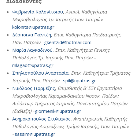
Διδάσκοντες
:
Φεβρωνία Κολονίτσιου
,
Αναπλ. Καθηγήτρια
Μικροβιολογίας Τμ. Ιατρικής Παν. Πατρών
–
kolonits@upatras.gr
Δέσποινα Γκέντζη
,
Επικ. Καθηγήτρια Παιδιατρικής
Παν. Πατρών
–
gkentzid@hotmail.com
Μαρία Λαγκαδινού,
Επικ. Καθηγήτρια Γενικής
Παθολόγος Τμ. Ιατρικής Παν. Πατρών
–
mlagad@upatras.gr
Σπηλιοπούλου Αναστασία
,
Επικ. Καθηγήτρια Τμήματος
Ιατρικής Παν. Πατρών
–
spil@upatras.gr
Νικόλαος Γιορμέζης
,
Επιμελητής Β’ ΕΣΥ Εργαστήριο
Μικροβιολογίας Καραμανδανείου Νοσοκ. Παίδων,
Διδάκτωρ Τμήματος Ιατρικής, Πανεπιστημίου Πατρών
(διάλεξη)
–
giormenik@upatras.gr
Ασημακόπουλος Στυλιανός
,
Αναπληρωτής Καθηγητής
Παθολογίας-Λοιμώξεων, Τμήμα Ιατρικής, Παν. Πατρών
–
sassim@upatras.gr