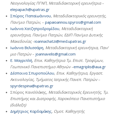
Νεογνολογίας ΠΓΝΠ, Μεταδιδακτορική ερευνήτρια
–
elepapach@upatras.gr
Σπύρος Παπαϊωάννου
,
Μεταδιδακτορικός ερευνητής,
Παν/μιο Πατρών
, –
papaioannou.spyros@gmail.com
Ιωάννα Χατζηπροδρομίδου
,
Μεταδιδακτορική
ερευνήτρια, Παν/μιο Πατρών, ΕΔΙΠ Παν/μιο Δυτικής
Μακεδονίας
–
ioannachatzi@med.upatras.gr
Ιωάννα Βελισσάρη
,
Μεταδιδακτορική ερευνήτρια, Παν/
μιο Πατρών
–
joannavelis@gmail.com
Ε. Μαγριπλή
,
Επικ. Καθηγήτρια Τμ. Επιστ. Τροφίμων,
Γεωπονικό Πανεπιστήμιο Αθηνών
–
emagriplis@aua.gr
Δέσποινα Σπυροπούλου
,
Επικ. Καθηγήτρια, Εργαστ.
Ακτινολογίας, Τμήματος Ιατρικής Πανεπ. Πατρών
–
spyrdespina@upatras.gr
Σπύρος Κανελλάκης,
Μεταδιδακτορικός Ερευνητής, Τμ.
Επιστήμης και Διατροφής, Χαροκόπειο Πανεπιστήμιο
(διάλεξη)
Δημήτριος Καρδαμάκης
,
Ομοτ. Καθηγητής