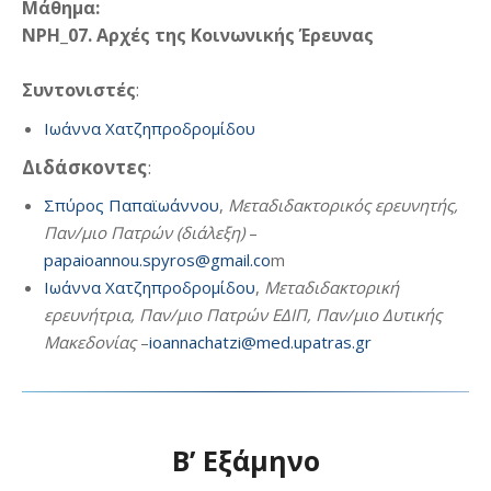
Μάθημα:
NPH_07. Αρχές της Κοινωνικής Έρευνας
Συντονιστές
:
Ιωάννα Χατζηπροδρομίδου
Διδάσκοντες
:
Σπύρος Παπαϊωάννου
,
Μεταδιδακτορικός ερευνητής,
Παν/μιο Πατρών (διάλεξη)
–
papaioannou.spyros@gmail.co
m
Ιωάννα Χατζηπροδρομίδου
,
Μεταδιδακτορική
ερευνήτρια, Παν/μιο Πατρών ΕΔΙΠ, Παν/μιο Δυτικής
Μακεδονίας
–
ioannachatzi@med.upatras.gr
B’ Εξάμηνο