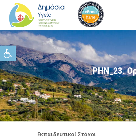
Ανοίξτε τη γραμμή εργαλείω
PHN_23. Ορ
Εκπαιδευτικοί Στόχοι