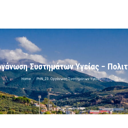
ν
γάνωση Συστημάτων Υγείας − Πολιτ
You are here:
Home
PHN_23. Οργάνωση Συστημάτων Υγείας −…