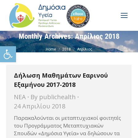
Monthly Archives:
Απρίλιος 2018
You are here:
Ανοίξτε τη γραμμή εργαλείω
Home
2018
Απρίλιος
Δήλωση Μαθημάτων Εαρινού
Εξαμήνου 2017-2018
ΝΕΑ
By
publichealth
24 Απριλίου 2018
Παρακαλούνται οι μεταπτυχιακοί φοιτητές
του Προγράμματος Μεταπτυχιακών
Σπουδών «Δημόσια Υγεία» να δηλώσουν τα