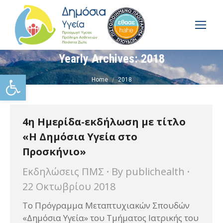
Yearly Archives:
2018
You are here:
Ανοίξτε τη γραμμή εργαλείω
Home
2018
4η Ημερίδα-εκδήλωση με τίτλο
«Η Δημόσια Υγεία στο
Προσκήνιο»
Εκδηλώσεις ΠΜΣ
By
publichealth
22 Οκτωβρίου 2018
Το Πρόγραμμα Μεταπτυχιακών Σπουδών
«Δημόσια Υγεία» του Τμήματος Ιατρικής του