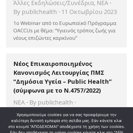
Άλλες Εκδηλώσεις/Συνέδρια
,
ΝΕΑ
By
publichealth
11 Οκτωβρίου 2023
1o Webinar από το Ευρωπαϊκό Πρόγραμμα
OACCUs με θέμα: “Υγιεινός τρόπος ζωής για
νέους επιζώντες καρκίνου”
Νέος Επικαιροποιημένος
Κανονισμός Λειτουργίας ΠΜΣ
“Δημόσια Υγεία – Public Health”
(σύμφωνα με το Ν.4757/2022)
ΝΕΑ
By
publichealth
9 Οκτωβρίου 2023
Χρησιμοποιούμε cookies για να σας προσφέρουμε την
καλύτερη δυνατή εμπειρία στη σελίδα μας. Εάν κάνετε κλικ
Νέος Επικαιροποιημένος Κανονισμός
στο κουμπί "ΑΠΟΔΕΧΟΜΑΙ" αποδέχεστε τη χρήση των cookies.
Λειτουργίας ΠΜΣ Δημόσια Υγεία – Public
Εάν δεν αποδέχεστε τη χρήση cookies κάνετε κλικ στο "ΔΕΝ