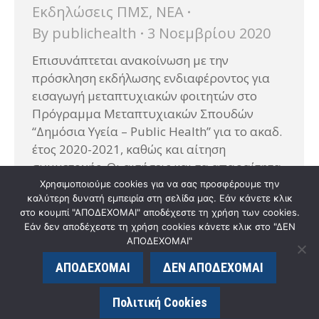
Εκδηλώσεις ΠΜΣ
,
ΝΕΑ
By
publichealth
3 Νοεμβρίου 2020
Επισυνάπτεται ανακοίνωση με την
πρόσκληση εκδήλωσης ενδιαφέροντος για
εισαγωγή μεταπτυχιακών φοιτητών στο
Πρόγραμμα Μεταπτυχιακών Σπουδών
“Δημόσια Υγεία – Public Health” για το ακαδ.
έτος 2020-2021, καθώς και αίτηση
συμμετοχής. Οι αιτήσεις και τα απαραίτητα
δικαιολογητικά πρέπει να κατατεθούν το
Χρησιμοποιούμε cookies για να σας προσφέρουμε την
καλύτερη δυνατή εμπειρία στη σελίδα μας. Εάν κάνετε κλικ
αργότερο μέχρι και την 11η Ιανουαρίου
στο κουμπί "ΑΠΟΔΕΧΟΜΑΙ" αποδέχεστε τη χρήση των cookies.
2021, ταχυδρομικώς με συστημένη επιστολή
Εάν δεν αποδέχεστε τη χρήση cookies κάνετε κλικ στο "ΔΕΝ
σε φάκελο με την ένδειξη:…
ΑΠΟΔΕΧΟΜΑΙ"
ΑΠΟΔΕΧΟΜΑΙ
ΔΕΝ ΑΠΟΔΕΧΟΜΑΙ
© publichealth.med.upatras.gr - 2020. All rights reserved. |
κατασκευή ιστοσελίδας eLogic.gr
Πολιτική Cookies