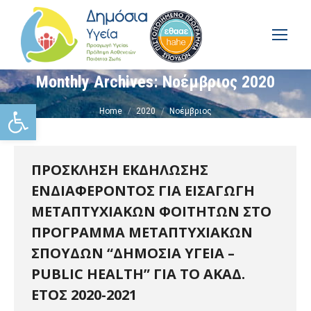
Monthly Archives:
Νοέμβριος 2020
You are here:
Ανοίξτε τη γραμμή εργαλείω
Home
2020
Νοέμβριος
ΠΡΟΣΚΛΗΣΗ ΕΚΔΗΛΩΣΗΣ
ΕΝΔΙΑΦΕΡΟΝΤΟΣ ΓΙΑ ΕΙΣΑΓΩΓΗ
ΜΕΤΑΠΤΥΧΙΑΚΩΝ ΦΟΙΤΗΤΩΝ ΣΤΟ
ΠΡΟΓΡΑΜΜΑ ΜΕΤΑΠΤΥΧΙΑΚΩΝ
ΣΠΟΥΔΩΝ “ΔΗΜΟΣΙΑ ΥΓΕΙΑ –
PUBLIC HEALTH” ΓΙΑ ΤΟ ΑΚΑΔ.
ΕΤΟΣ 2020-2021