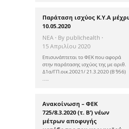
Παράταση ισχύος Κ.Υ.Α μέχρ
10.05.2020
ΝΕΑ
By
publichealth
15 Απριλίου 2020
Επισυνάπτεται το ΦΕΚ που αφορά
στην παράτασης ισχύος της με αριθ.
Δ1α/ΓΠ.οικ.20021/ 21.3.2020 (Β΄ 956)
…..
Ανακοίνωση – ΦΕΚ
725/8.3.2020 (τ. Β’) νέων
μέτρων αποφυγής