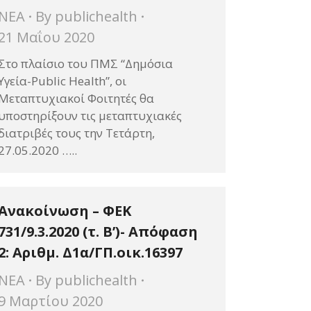
ΝΕΑ
By
publichealth
21 Μαΐου 2020
Στο πλαίσιο του ΠΜΣ “Δημόσια
Υγεία-Public Health”, οι
Μεταπτυχιακοί Φοιτητές θα
υποστηρίξουν τις μεταπτυχιακές
διατριβές τους την Τετάρτη,
27.05.2020 …..
Ανακοίνωση – ΦΕΚ
731/9.3.2020 (τ. Β’)- Απόφαση
2: Αριθμ. Δ1α/ΓΠ.οικ.16397
ΝΕΑ
By
publichealth
9 Μαρτίου 2020