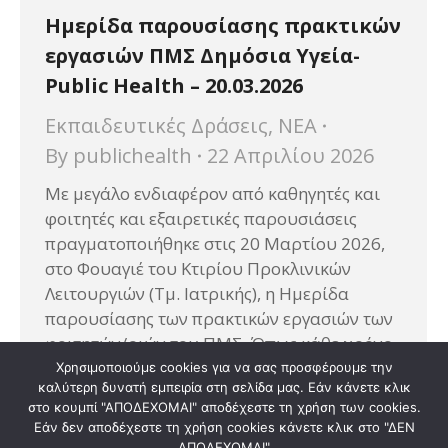
Ημερίδα παρουσίασης πρακτικών
εργασιών ΠΜΣ Δημόσια Υγεία-
Public Health – 20.03.2026
Εκπαιδευτικές Δράσεις
,
ΝΕΑ
By
publichealth
22 Απριλίου 2026
Με μεγάλο ενδιαφέρον από καθηγητές και
φοιτητές και εξαιρετικές παρουσιάσεις
πραγματοποιήθηκε στις 20 Μαρτίου 2026,
στο Φουαγιέ του Κτιρίου Προκλινικών
Λειτουργιών (Τμ. Ιατρικής), η Ημερίδα
παρουσίασης των πρακτικών εργασιών των
φοιτητών/ριών του ΠΜΣ. Όπως κάθε χρόνο,
η παρουσίαση έγινε σε μορφή posters,
Χρησιμοποιούμε cookies για να σας προσφέρουμε την
καλύτερη δυνατή εμπειρία στη σελίδα μας. Εάν κάνετε κλικ
αναδεικνύοντας την εμπειρία, τα ευρήματα
στο κουμπί "ΑΠΟΔΕΧΟΜΑΙ" αποδέχεστε τη χρήση των cookies.
και τις παρεμβάσεις των φοιτητών σε δομές
Εάν δεν αποδέχεστε τη χρήση cookies κάνετε κλικ στο "ΔΕΝ
Δημόσιας…
ΑΠΟΔΕΧΟΜΑΙ"