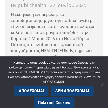
By
publichealth
22 Ιουνίου 2025
Η εκδήλωση ενημέρωσης και
ευαισθητοποίησης για την παιδική υγεία με
τίτλο «Τρέφομαι σωστά, κινούμαι πολύ, ζω
καλύτερα!», που πραγματοποιήθηκε την
Κυριακή 4 Μαΐου 2025 στο Νότιο Πάρκο
Πάτρας στο πλαίσιο του ευρωπαϊκού
προγράμματος HEALTH4EUkids, σημείωσε
μεγάλη επιτυχία και ενθουσιώδη
συμμετοχή. Με την ενεργή παρουσία
Χρησιμοποιούμε cookies για να σας προσφέρουμε την
καλύτερη δυνατή εμπειρία στη σελίδα μας. Εάν κάνετε κλικ
οικογενειών, παιδιών, επιστημόνων υγείας
στο κουμπί "ΑΠΟΔΕΧΟΜΑΙ" αποδέχεστε τη χρήση των cookies.
και εκπροσώπων της τοπικής κοινωνίας, η
Εάν δεν αποδέχεστε τη χρήση cookies κάνετε κλικ στο "ΔΕΝ
εκδήλωση…
ΑΠΟΔΕΧΟΜΑΙ"
ΑΠΟΔΕΧΟΜΑΙ
ΔΕΝ ΑΠΟΔΕΧΟΜΑΙ
© publichealth.med.upatras.gr - 2020. All rights reserved. |
κατασκευή ιστοσελίδας eLogic.gr
Πολιτική Cookies