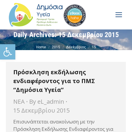
Daily Archives:
15 Δεκεμβρίου 2015
You are here:
Ανοίξτε τη γραμμή εργαλείω
Home
2015
Δεκέμβριος
15
Πρόσκληση εκδήλωσης
ενδιαφέροντος για το ΠΜΣ
“Δημόσια Υγεία”
ΝΕΑ
By
eL_admin
15 Δεκεμβρίου 2015
Επισυνάπτεται ανακοίνωση με την
Πρόσκληση Εκδήλωσης Ενδιαφέροντος για