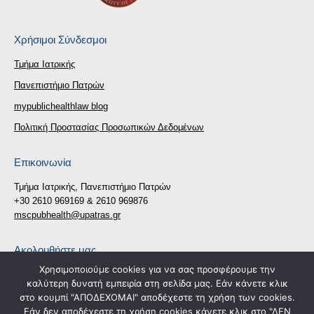
Χρήσιμοι Σύνδεσμοι
Τμήμα Ιατρικής
Πανεπιστήμιο Πατρών
mypublichealthlaw blog
Πολιτική Προστασίας Προσωπικών Δεδομένων
Επικοινωνία
Τμήμα Ιατρικής, Πανεπιστήμιο Πατρών
+30 2610 969169 & 2610 969876
mscpubhealth@upatras.gr
Ακολουθήστε μας
Χρησιμοποιούμε cookies για να σας προσφέρουμε την
Find us on:
καλύτερη δυνατή εμπειρία στη σελίδα μας. Εάν κάνετε κλικ
Facebook
X
στο κουμπί "ΑΠΟΔΕΧΟΜΑΙ" αποδέχεστε τη χρήση των cookies.
page
page
Εάν δεν αποδέχεστε τη χρήση cookies κάνετε κλικ στο "ΔΕΝ