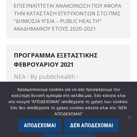
ΕΠΙΣΥΝΑΠΤΕΤΑΙ ΑΝΑΚΟΙΝΩΣΗ ΠΟΥ ΑΦΟΡΑ
ΤΗΝ ΚΑΤΑΣΤΑΣΗ ΕΠΙΤΥΧΟΝΤΩΝ ΣΤΟ ΠΜΣ
“ΔΗΜΟΣΙΑ ΥΓΕΙΑ – PUBLIC HEALTH”
ΑΚΑΔΗΜΑΪΚΟΥ ΈΤΟΥΣ 2020-2021
ΠΡΟΓΡΑΜΜΑ ΕΞΕΤΑΣΤΙΚΗΣ
ΦΕΒΡΟΥΑΡΙΟΥ 2021
ΝΕΑ
By
publichealth
20 Ιανουαρίου 2021
Χρησιμοποιούμε cookies για να σας προσφέρουμε την
καλύτερη δυνατή εμπειρία στη σελίδα μας. Εάν κάνετε κλικ
Επισυνάπτεται το Πρόγραμμα Εξεταστικής
στο κουμπί "ΑΠΟΔΕΧΟΜΑΙ" αποδέχεστε τη χρήση των cookies.
του χειμερινού εξαμήνου για το 2021.
Εάν δεν αποδέχεστε τη χρήση cookies κάνετε κλικ στο "ΔΕΝ
ΠΡΟΓΡΑΜΜΑ ΕΞΕΤΑΣΤΙΚΗΣ_ΦΕΒΡΟΥΑΡΙΟΥ
ΑΠΟΔΕΧΟΜΑΙ"
ΑΠΟΔΕΧΟΜΑΙ
ΔΕΝ ΑΠΟΔΕΧΟΜΑΙ
© publichealth.med.upatras.gr - 2020. All rights reserved. |