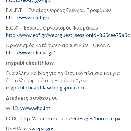
Ε.Φ.Ε.Τ. – Ενιαίος Φορέας Ελέγχου Τροφίμων
http://www.efet.gr/
Ε.Ο.Φ – Εθνικός Οργανισμός Φαρμάκων
http://www.eof.gr/web/guest;jsessionid=866cee75a
Οργανισμός Κατά των Ναρκωτικών – ΟΚΑΝΑ
http://www.okana.gr/
mypublichealthlaw
Ένα ελληνικό blog για το θεσμικό πλαίσιο και για
ό,τι άλλο αφορά στη Δημόσια Υγεία:
mypublichealthlaw.blogspot.com
Διεθνείς σύνδεσμοι
WHO:
www.who.int
ECDC:
http://ecdc.europa.eu/en/Pages/home.aspx
USEPA:
www.epa.gov