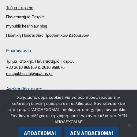
Τμήμα Ιατρικής
Πανεπιστήμιο Πατρών
mypublichealthlaw blog
Πολιτική Προστασίας Προσωπικών Δεδομένων
Επικοινωνία
Τμήμα Ιατρικής, Πανεπιστήμιο Πατρών
+30 2610 969169 & 2610 969876
mscpubhealth@upatras.gr
Ακολουθήστε μας
Χρησιμοποιούμε cookies για να σας προσφέρουμε την
Find us on:
καλύτερη δυνατή εμπειρία στη σελίδα μας. Εάν κάνετε κλικ
Facebook
X
στο κουμπί "ΑΠΟΔΕΧΟΜΑΙ" αποδέχεστε τη χρήση των cookies.
page
page
Εάν δεν αποδέχεστε τη χρήση cookies κάνετε κλικ στο "ΔΕΝ
Δήλωση Προσβασιμότητας
opens
opens
ΑΠΟΔΕΧΟΜΑΙ"
in
in
ΑΠΟΔΕΧΟΜΑΙ
ΔΕΝ ΑΠΟΔΕΧΟΜΑΙ
new
new