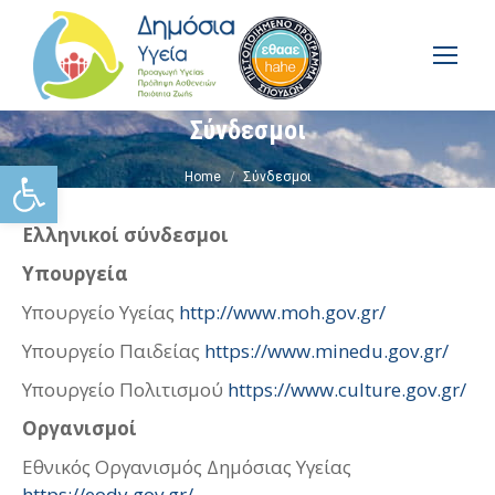
Σύνδεσμοι
You are here:
Ανοίξτε τη γραμμή εργαλείω
Home
Σύνδεσμοι
Ελληνικοί σύνδεσμοι
Υπουργεία
Υπουργείο Υγείας
http://www.moh.gov.gr/
Υπουργείο Παιδείας
https://www.minedu.gov.gr/
Υπουργείο Πολιτισμού
https://www.culture.gov.gr/
Οργανισμοί
Εθνικός Οργανισμός Δημόσιας Υγείας
https://eody.gov.gr/